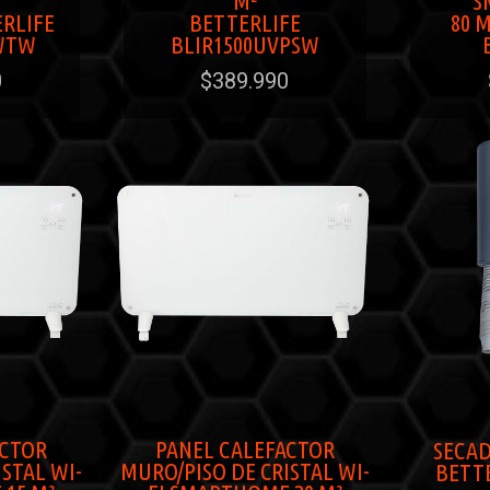
M²
S
ERLIFE
BETTERLIFE
80 
WTW
BLIR1500UVPSW
0
$389.990
ACTOR
PANEL CALEFACTOR
SECAD
STAL WI-
MURO/PISO DE CRISTAL WI-
BETTE