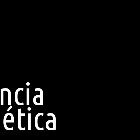
encia
ética