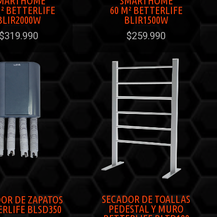
MARTHOME
SMARTHOME
M² BETTERLIFE
60 M² BETTERLIFE
BLIR2000W
BLIR1500W
$319.990
$259.990
SECADOR DE TOALLAS
OR DE ZAPATOS
PEDESTAL Y MURO
RLIFE BLSD350